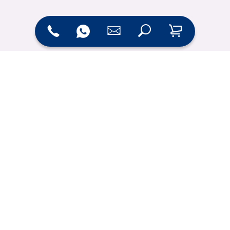
Rufen Sie uns an:­
+49 5451 9435-0
Oder mailen Sie uns:
info@wrocklage.de
Zum Kontaktformular